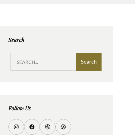
Search
S
Search
e
a
r
c
h
Follow Us
I
F
D
W