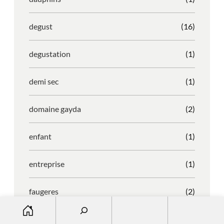
degust
(16)
degustation
(1)
demi sec
(1)
domaine gayda
(2)
enfant
(1)
entreprise
(1)
faugeres
(2)
S
e
faustino
(1)