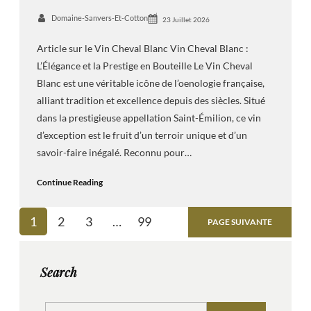
Domaine-Sanvers-Et-Cotton
23 Juillet 2026
Article sur le Vin Cheval Blanc Vin Cheval Blanc :
L’Élégance et la Prestige en Bouteille Le Vin Cheval
Blanc est une véritable icône de l’oenologie française,
alliant tradition et excellence depuis des siècles. Situé
dans la prestigieuse appellation Saint-Émilion, ce vin
d’exception est le fruit d’un terroir unique et d’un
savoir-faire inégalé. Reconnu pour…
Continue Reading
1
2
3
…
99
PAGE SUIVANTE
Search
S