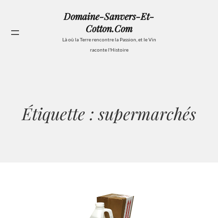
Aller
Domaine-Sanvers-Et-
au
Cotton.com
contenu
Se
Là où la Terre rencontre la Passion, et le Vin
raconte l'Histoire
Étiquette :
supermarchés