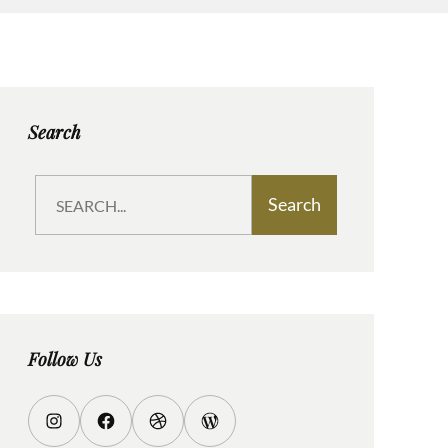
Search
S
Search
e
a
r
c
h
Follow Us
I
F
D
W