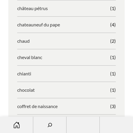
château pétrus
(1)
chateauneuf du pape
(4)
chaud
(2)
cheval blanc
(1)
chianti
(1)
chocolat
(1)
coffret de naissance
(3)
S
coffret naissance
(3)
e