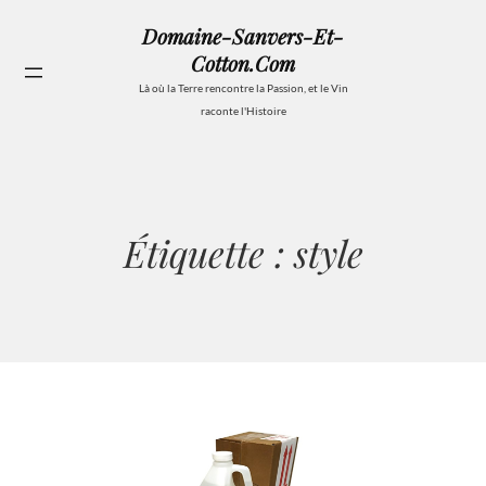
Aller
Domaine-Sanvers-Et-
au
Cotton.com
contenu
Se
Là où la Terre rencontre la Passion, et le Vin
raconte l'Histoire
Étiquette :
style