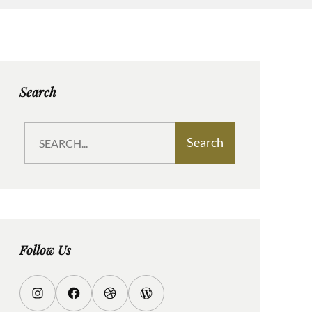
Search
S
Search
e
a
r
c
h
Follow Us
I
F
D
W