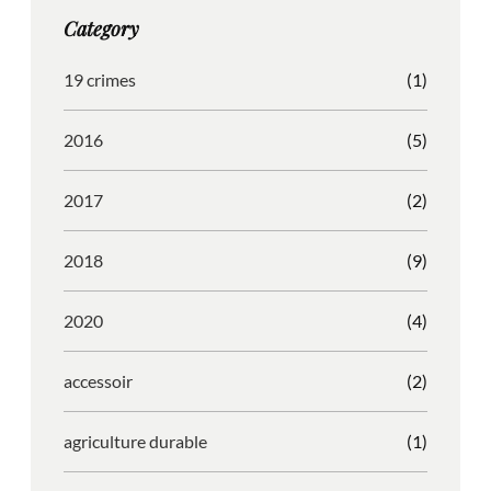
g
o
b
r
Category
r
o
l
e
a
k
e
s
19 crimes
(1)
m
s
2016
(5)
2017
(2)
2018
(9)
2020
(4)
accessoir
(2)
agriculture durable
(1)