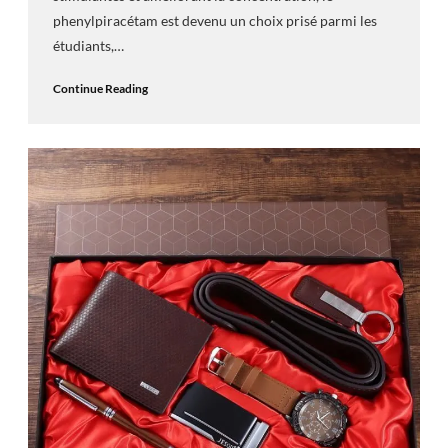
phenylpiracétam est devenu un choix prisé parmi les
étudiants,…
Continue Reading