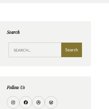
Search
S
Search
e
a
r
c
h
Follow Us
I
F
D
W