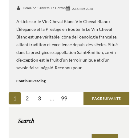
Domaine-Sanvers-Et-Cotton
23 Juillet 2026
Article sur le Vin Cheval Blanc Vin Cheval Blanc :
L’Élégance et la Prestige en Bouteille Le Vin Cheval
Blanc est une véritable icône de l’oenologie française,
alliant tradition et excellence depuis des siècles. Situé
dans la prestigieuse appellation Saint-Émilion, ce vin
d’exception est le fruit d’un terroir unique et d’un
savoir-faire inégalé. Reconnu pour…
Continue Reading
1
2
3
…
99
PAGE SUIVANTE
Search
S