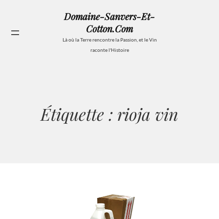
Aller
Domaine-Sanvers-Et-
au
Cotton.com
contenu
Se
Là où la Terre rencontre la Passion, et le Vin
raconte l'Histoire
Étiquette :
rioja vin