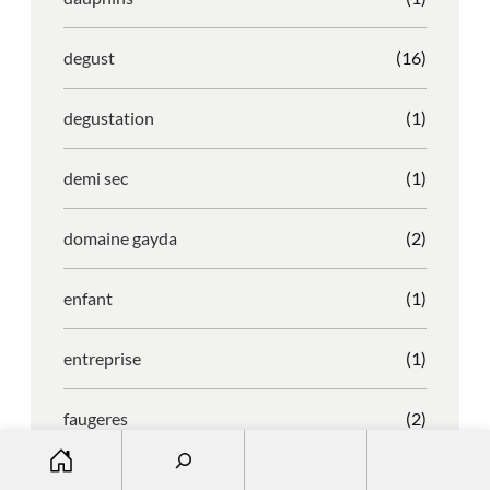
degust
(16)
degustation
(1)
demi sec
(1)
domaine gayda
(2)
enfant
(1)
entreprise
(1)
faugeres
(2)
S
e
faustino
(1)