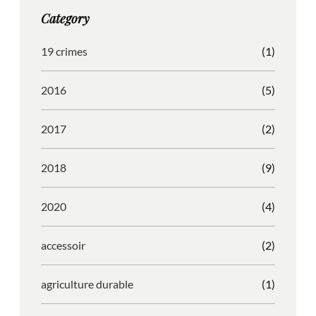
g
o
b
r
Category
r
o
l
e
a
k
e
s
19 crimes
(1)
m
s
2016
(5)
2017
(2)
2018
(9)
2020
(4)
accessoir
(2)
agriculture durable
(1)