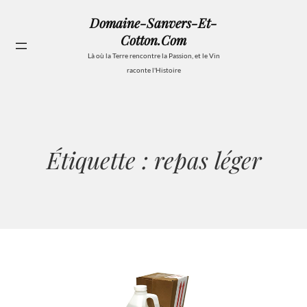
Aller
Domaine-Sanvers-Et-
au
Cotton.com
contenu
Se
Là où la Terre rencontre la Passion, et le Vin
raconte l'Histoire
Étiquette :
repas léger