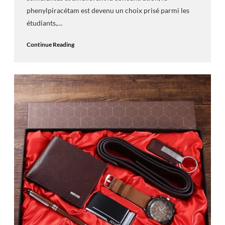
phenylpiracétam est devenu un choix prisé parmi les
étudiants,…
Continue Reading