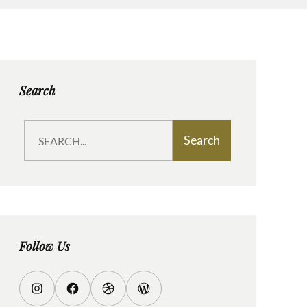
Search
S
Search
e
a
r
c
h
Follow Us
I
F
D
W