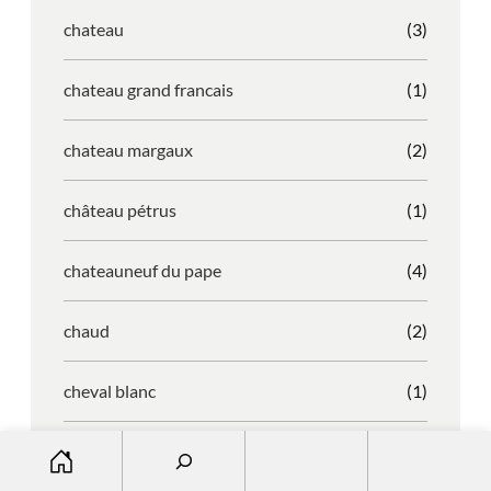
chateau
(3)
chateau grand francais
(1)
chateau margaux
(2)
château pétrus
(1)
chateauneuf du pape
(4)
chaud
(2)
cheval blanc
(1)
S
chianti
(1)
e