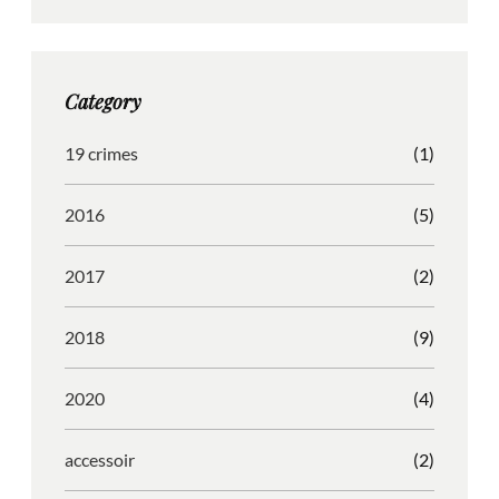
t
e
b
d
a
b
b
P
g
o
b
r
Category
r
o
l
e
a
k
e
s
19 crimes
(1)
m
s
2016
(5)
2017
(2)
2018
(9)
2020
(4)
accessoir
(2)