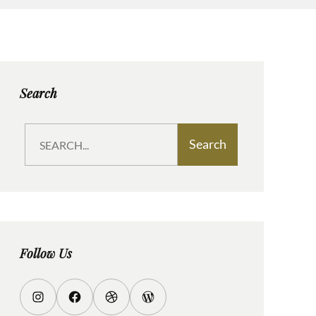
Search
S
Search
e
a
r
c
h
Follow Us
I
F
D
W