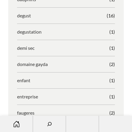
degust
(16)
degustation
(1)
demi sec
(1)
domaine gayda
(2)
enfant
(1)
entreprise
(1)
faugeres
(2)
S
e
faustino
(1)