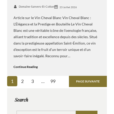
Domaine-Sanvers-Et-Cotton
23 Juillet 2026
Article sur le Vin Cheval Blanc Vin Cheval Blanc :
L’Élégance et la Prestige en Bouteille Le Vin Cheval
Blanc est une véritable icône de l’oenologie française,
alliant tradition et excellence depuis des siècles. Situé
dans la prestigieuse appellation Saint-Émilion, ce vin
d’exception est le fruit d’un terroir unique et d’un
savoir-faire inégalé. Reconnu pour…
Continue Reading
1
2
3
…
99
PAGE SUIVANTE
Search
S