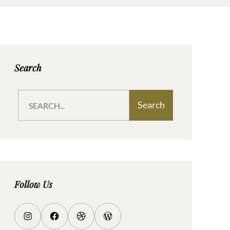
Search
S
Search
e
a
r
c
h
Follow Us
I
F
D
W