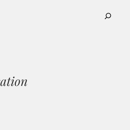
Search
cation