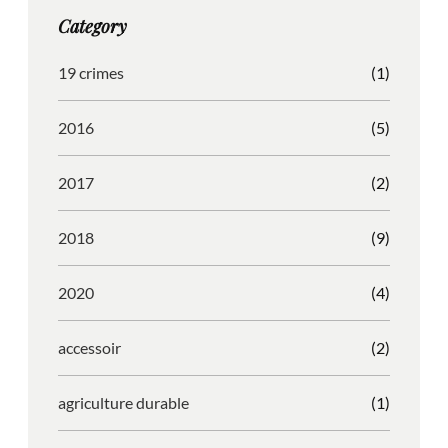
g
o
b
r
Category
r
o
l
e
a
k
e
s
19 crimes
(1)
m
s
2016
(5)
2017
(2)
2018
(9)
2020
(4)
accessoir
(2)
agriculture durable
(1)