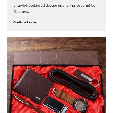
phenylpiracétam est devenu un choix prisé parmi les
étudiants,…
Continue Reading