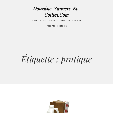
Aller
Domaine-Sanvers-Et-
au
Cotton.com
contenu
Se
Là où la Terre rencontre la Passion, et le Vin
raconte l'Histoire
Étiquette :
pratique