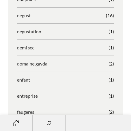
degust
(16)
degustation
(1)
demi sec
(1)
domaine gayda
(2)
enfant
(1)
entreprise
(1)
faugeres
(2)
S
e
faustino
(1)