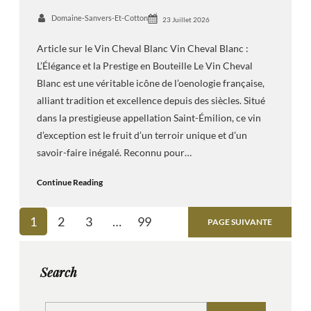
Domaine-Sanvers-Et-Cotton
23 Juillet 2026
Article sur le Vin Cheval Blanc Vin Cheval Blanc :
L’Élégance et la Prestige en Bouteille Le Vin Cheval
Blanc est une véritable icône de l’oenologie française,
alliant tradition et excellence depuis des siècles. Situé
dans la prestigieuse appellation Saint-Émilion, ce vin
d’exception est le fruit d’un terroir unique et d’un
savoir-faire inégalé. Reconnu pour…
Continue Reading
1
2
3
…
99
PAGE SUIVANTE
Search
S