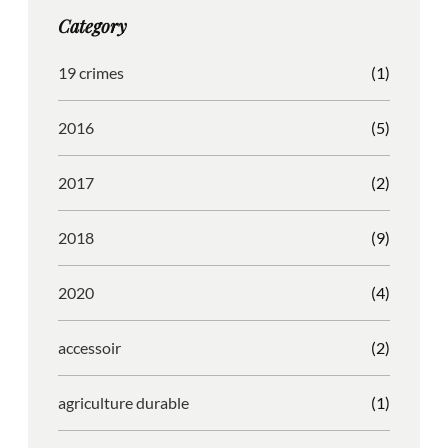
g
o
b
r
Category
r
o
l
e
a
k
e
s
19 crimes
(1)
m
s
2016
(5)
2017
(2)
2018
(9)
2020
(4)
accessoir
(2)
agriculture durable
(1)