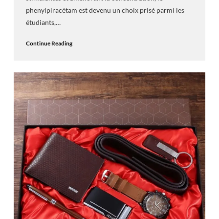
phenylpiracétam est devenu un choix prisé parmi les
étudiants,…
Continue Reading