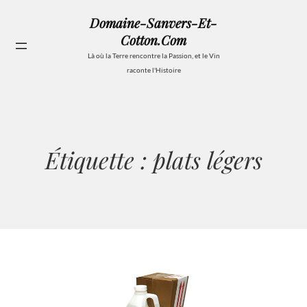
Aller
Domaine-Sanvers-Et-
au
Cotton.com
contenu
Se
Là où la Terre rencontre la Passion, et le Vin
raconte l'Histoire
Étiquette :
plats légers