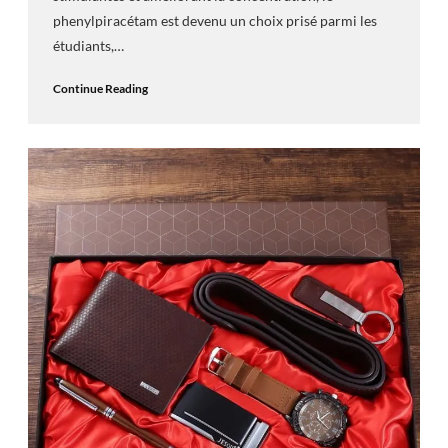
phenylpiracétam est devenu un choix prisé parmi les
étudiants,…
Continue Reading