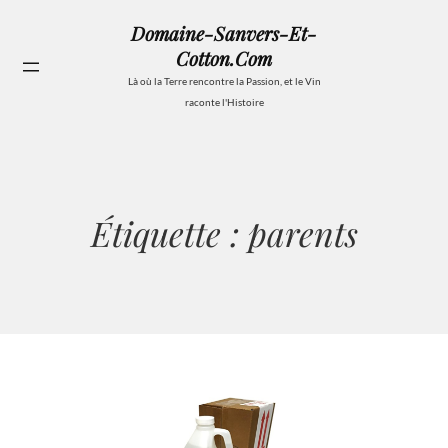
Aller
Domaine-Sanvers-Et-
au
Cotton.com
contenu
Se
Là où la Terre rencontre la Passion, et le Vin
raconte l'Histoire
Étiquette :
parents