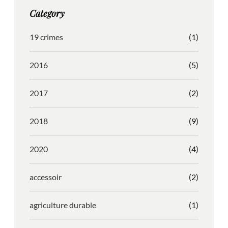
g
o
b
r
Category
r
o
l
e
a
k
e
s
19 crimes
(1)
m
s
2016
(5)
2017
(2)
2018
(9)
2020
(4)
accessoir
(2)
agriculture durable
(1)