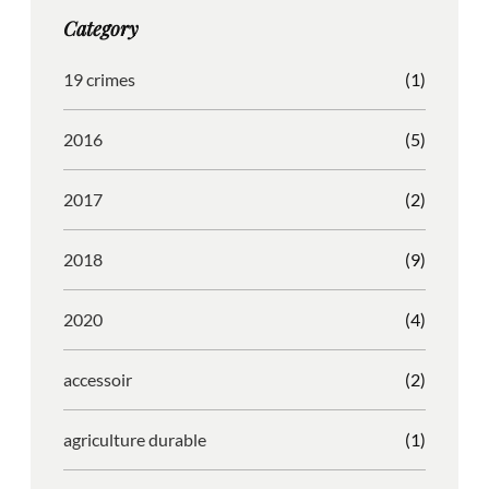
g
o
b
r
Category
r
o
l
e
a
k
e
s
19 crimes
(1)
m
s
2016
(5)
2017
(2)
2018
(9)
2020
(4)
accessoir
(2)
agriculture durable
(1)