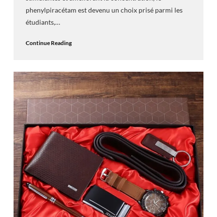
phenylpiracétam est devenu un choix prisé parmi les
étudiants,…
Continue Reading