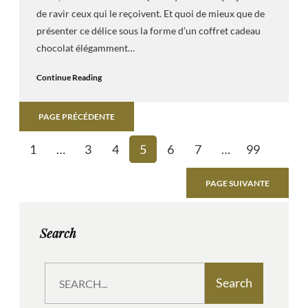
de ravir ceux qui le reçoivent. Et quoi de mieux que de
présenter ce délice sous la forme d’un coffret cadeau
chocolat élégamment…
Continue Reading
PAGE PRÉCÉDENTE
1
…
3
4
5
6
7
…
99
PAGE SUIVANTE
Search
S
Search
e
a