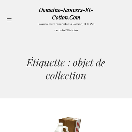
Aller
Domaine-Sanvers-Et-
au
Cotton.com
contenu
Se
Là où la Terre rencontre la Passion, et le Vin
raconte l'Histoire
Étiquette :
objet de
collection