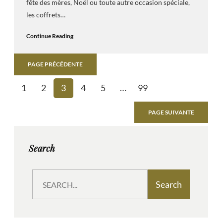
fête des mères, Noël ou toute autre occasion spéciale,
les coffrets…
Continue Reading
PAGE PRÉCÉDENTE
1
2
3
4
5
…
99
PAGE SUIVANTE
Search
S
Search
e
a
r