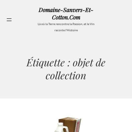
Aller
Domaine-Sanvers-Et-
au
Cotton.com
contenu
Se
Là où la Terre rencontre la Passion, et le Vin
raconte l'Histoire
Étiquette :
objet de
collection