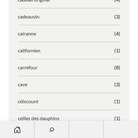
cadeauvin
(3)
cairanne
(4)
californien
(1)
carrefour
(8)
cave
(3)
cdiscount
(1)
cellier des dauphins
(1)
S
e
chablis
(2)