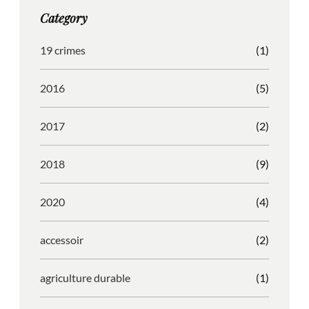
g
o
b
r
Category
r
o
l
e
a
k
e
s
19 crimes
(1)
m
s
2016
(5)
2017
(2)
2018
(9)
2020
(4)
accessoir
(2)
agriculture durable
(1)