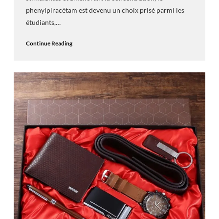
phenylpiracétam est devenu un choix prisé parmi les
étudiants,…
Continue Reading