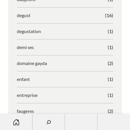
degust
(16)
degustation
(1)
demi sec
(1)
domaine gayda
(2)
enfant
(1)
entreprise
(1)
faugeres
(2)
S
e
faustino
(1)