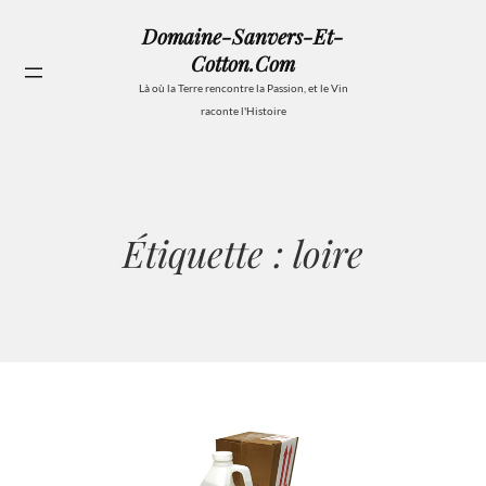
Aller
Domaine-Sanvers-Et-
au
Cotton.com
contenu
Se
Là où la Terre rencontre la Passion, et le Vin
raconte l'Histoire
Étiquette :
loire