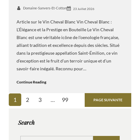
Domaine-Sanvers-Et-Cotton
23 Juillet 2026
Article sur le Vin Cheval Blanc Vin Cheval Blanc :
L’Élégance et la Prestige en Bouteille Le Vin Cheval
Blanc est une véritable icône de l’oenologie française,
alliant tradition et excellence depuis des siècles. Situé
dans la prestigieuse appellation Saint-Émilion, ce vin
d’exception est le fruit d’un terroir unique et d’un
savoir-faire inégalé. Reconnu pour…
Continue Reading
1
2
3
…
99
PAGE SUIVANTE
Search
S