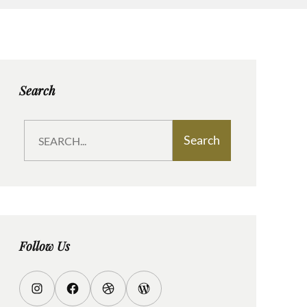
Search
S
Search
e
a
r
c
h
Follow Us
I
F
D
W