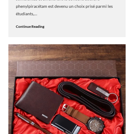
phenylpiracétam est devenu un choix prisé parmi les
étudiants,…
Continue Reading