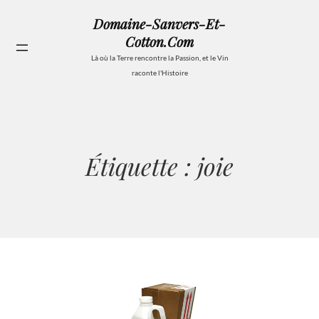
Aller
Domaine-Sanvers-Et-
au
Cotton.com
contenu
Se
Là où la Terre rencontre la Passion, et le Vin
raconte l'Histoire
Étiquette :
joie