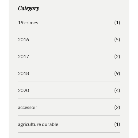
g
o
b
r
Category
r
o
l
e
a
k
e
s
19 crimes
(1)
m
s
2016
(5)
2017
(2)
2018
(9)
2020
(4)
accessoir
(2)
agriculture durable
(1)