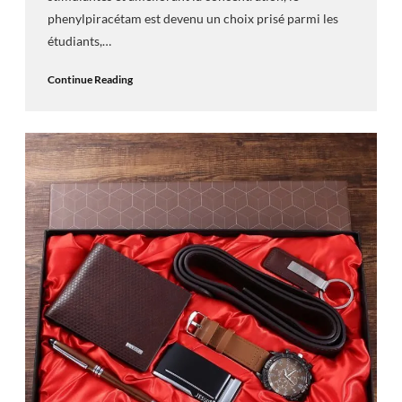
phenylpiracétam est devenu un choix prisé parmi les
étudiants,…
Continue Reading