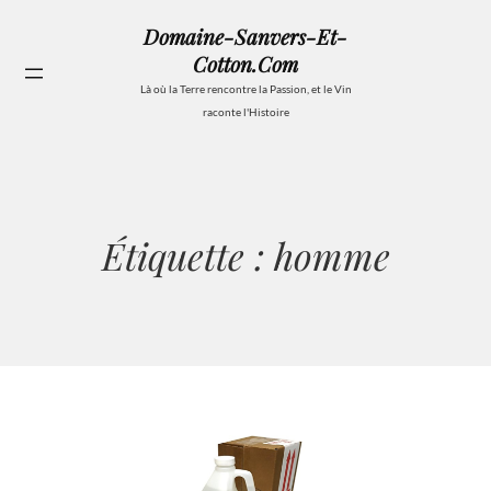
Aller
Domaine-Sanvers-Et-
au
Cotton.com
contenu
Se
Là où la Terre rencontre la Passion, et le Vin
raconte l'Histoire
Étiquette :
homme