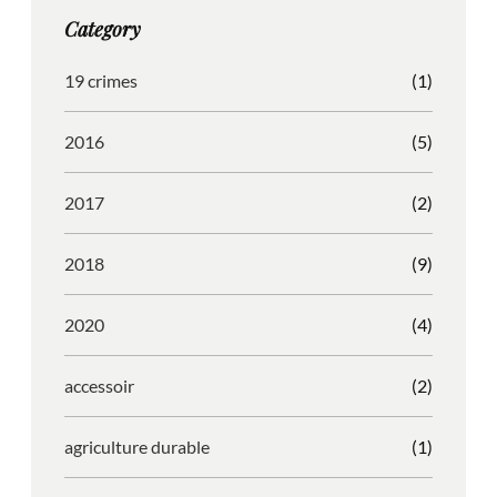
g
o
b
r
Category
r
o
l
e
a
k
e
s
19 crimes
(1)
m
s
2016
(5)
2017
(2)
2018
(9)
2020
(4)
accessoir
(2)
agriculture durable
(1)