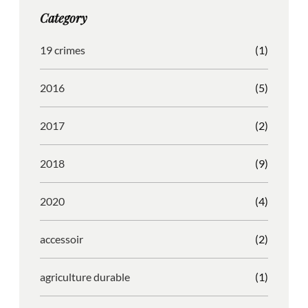
g
o
b
r
Category
r
o
l
e
a
k
e
s
19 crimes
(1)
m
s
2016
(5)
2017
(2)
2018
(9)
2020
(4)
accessoir
(2)
agriculture durable
(1)