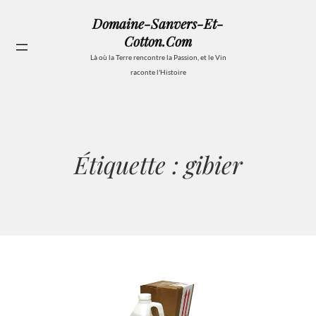
Aller
Domaine-Sanvers-Et-
au
Cotton.com
contenu
Se
Là où la Terre rencontre la Passion, et le Vin
raconte l'Histoire
Étiquette :
gibier