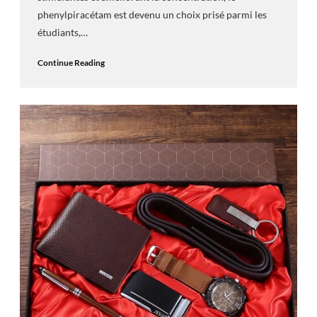
phenylpiracétam est devenu un choix prisé parmi les
étudiants,…
Continue Reading