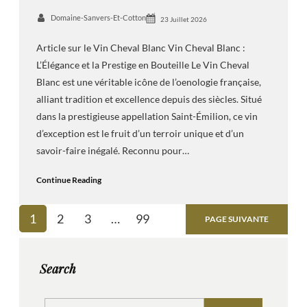
Domaine-Sanvers-Et-Cotton
23 Juillet 2026
Article sur le Vin Cheval Blanc Vin Cheval Blanc :
L’Élégance et la Prestige en Bouteille Le Vin Cheval
Blanc est une véritable icône de l’oenologie française,
alliant tradition et excellence depuis des siècles. Situé
dans la prestigieuse appellation Saint-Émilion, ce vin
d’exception est le fruit d’un terroir unique et d’un
savoir-faire inégalé. Reconnu pour…
Continue Reading
1
2
3
…
99
PAGE SUIVANTE
Search
S