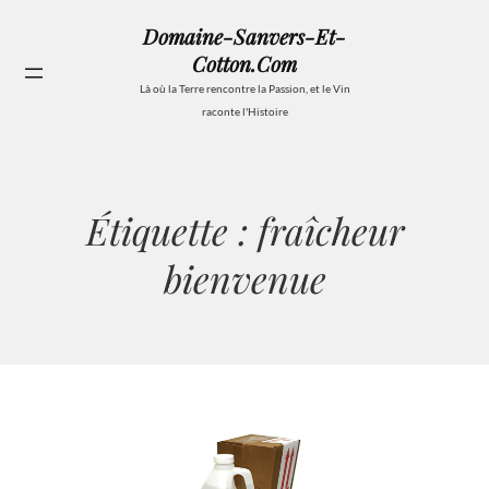
Aller
Domaine-Sanvers-Et-
au
Cotton.com
contenu
Se
Là où la Terre rencontre la Passion, et le Vin
raconte l'Histoire
Étiquette :
fraîcheur
bienvenue