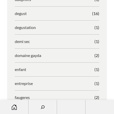
degust
(16)
degustation
(1)
demi sec
(1)
domaine gayda
(2)
enfant
(1)
entreprise
(1)
faugeres
(2)
S
e
faustino
(1)