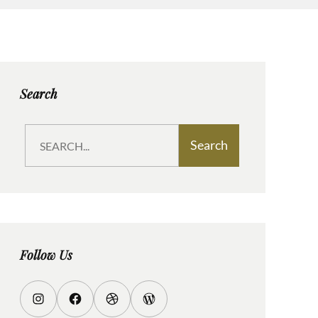
Search
S
Search
e
a
r
c
h
Follow Us
I
F
D
W