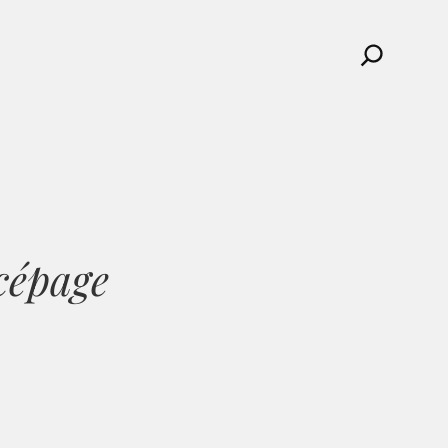
Search
cépage