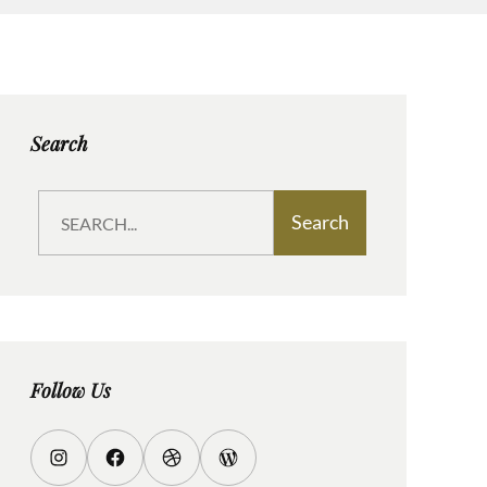
Search
S
Search
e
a
r
c
h
Follow Us
I
F
D
W