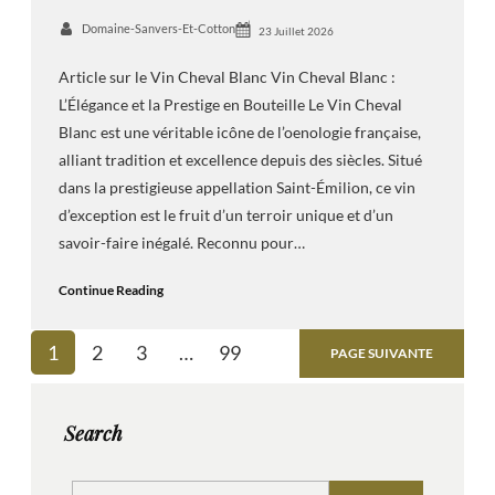
Domaine-Sanvers-Et-Cotton
23 Juillet 2026
Article sur le Vin Cheval Blanc Vin Cheval Blanc :
L’Élégance et la Prestige en Bouteille Le Vin Cheval
Blanc est une véritable icône de l’oenologie française,
alliant tradition et excellence depuis des siècles. Situé
dans la prestigieuse appellation Saint-Émilion, ce vin
d’exception est le fruit d’un terroir unique et d’un
savoir-faire inégalé. Reconnu pour…
Continue Reading
1
2
3
…
99
PAGE SUIVANTE
Search
S