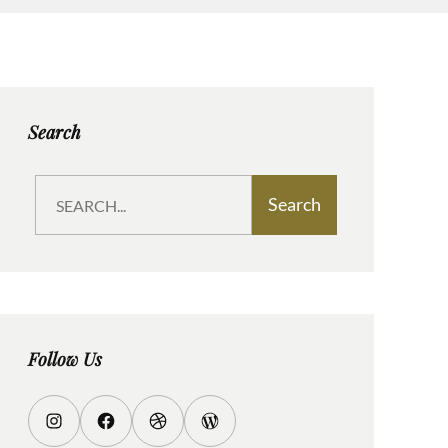
Search
S
Search
e
a
r
c
h
Follow Us
I
F
D
W