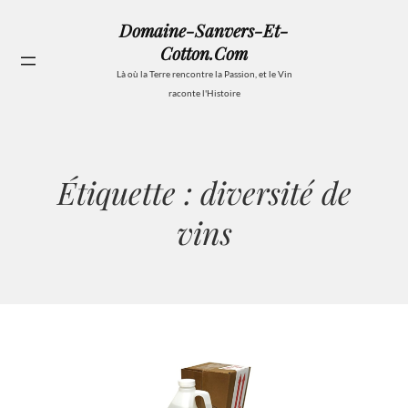
Aller
Domaine-Sanvers-Et-
au
Cotton.com
contenu
Se
Là où la Terre rencontre la Passion, et le Vin
raconte l'Histoire
Étiquette :
diversité de
vins