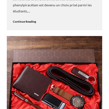
phenylpiracétam est devenu un choix prisé parmi les
étudiants,…
Continue Reading