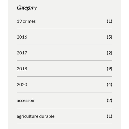
g
o
b
r
Category
r
o
l
e
a
k
e
s
19 crimes
(1)
m
s
2016
(5)
2017
(2)
2018
(9)
2020
(4)
accessoir
(2)
agriculture durable
(1)