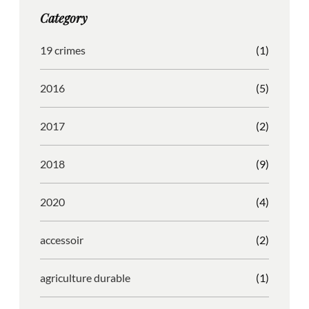
g
o
b
r
Category
r
o
l
e
a
k
e
s
19 crimes
(1)
m
s
2016
(5)
2017
(2)
2018
(9)
2020
(4)
accessoir
(2)
agriculture durable
(1)