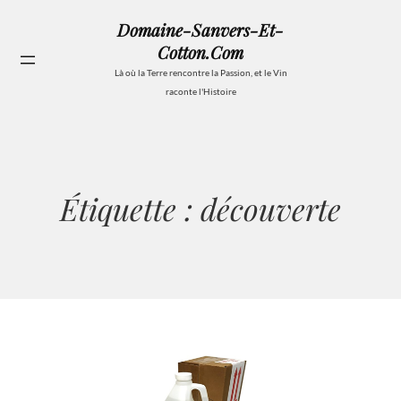
Aller
Domaine-Sanvers-Et-
au
Cotton.com
contenu
Se
Là où la Terre rencontre la Passion, et le Vin
raconte l'Histoire
Étiquette :
découverte