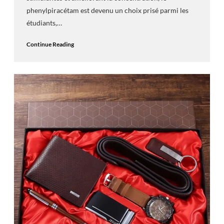
phenylpiracétam est devenu un choix prisé parmi les
étudiants,…
Continue Reading