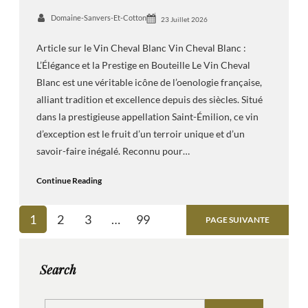
Domaine-Sanvers-Et-Cotton
23 Juillet 2026
Article sur le Vin Cheval Blanc Vin Cheval Blanc :
L’Élégance et la Prestige en Bouteille Le Vin Cheval
Blanc est une véritable icône de l’oenologie française,
alliant tradition et excellence depuis des siècles. Situé
dans la prestigieuse appellation Saint-Émilion, ce vin
d’exception est le fruit d’un terroir unique et d’un
savoir-faire inégalé. Reconnu pour…
Continue Reading
1
2
3
…
99
PAGE SUIVANTE
Search
S