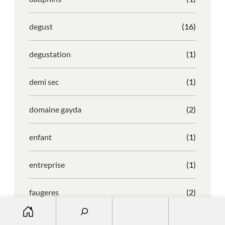
degust
(16)
degustation
(1)
demi sec
(1)
domaine gayda
(2)
enfant
(1)
entreprise
(1)
faugeres
(2)
S
e
faustino
(1)