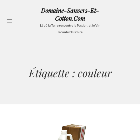
Aller
Domaine-Sanvers-Et-
au
Cotton.com
contenu
Se
Là où la Terre rencontre la Passion, et le Vin
raconte l'Histoire
Étiquette :
couleur