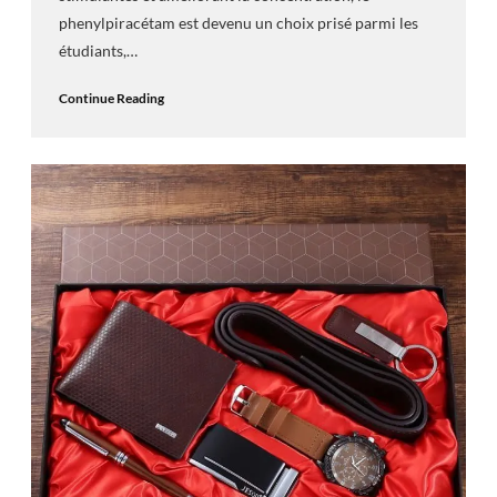
phenylpiracétam est devenu un choix prisé parmi les
étudiants,…
Continue Reading