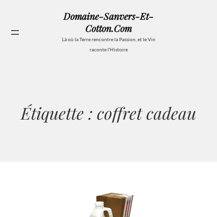
Aller
Domaine-Sanvers-Et-
au
Cotton.com
contenu
Se
Là où la Terre rencontre la Passion, et le Vin
raconte l'Histoire
Étiquette :
coffret cadeau