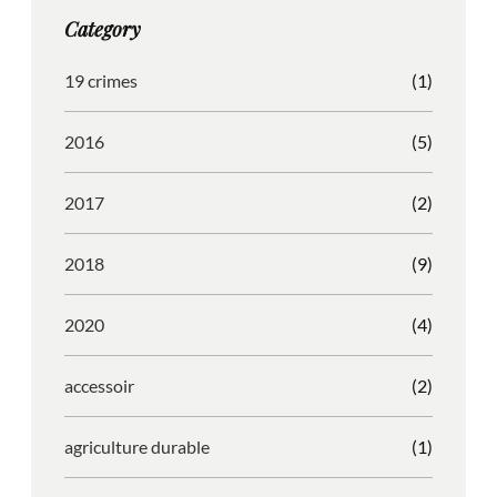
g
o
b
r
Category
r
o
l
e
a
k
e
s
19 crimes
(1)
m
s
2016
(5)
2017
(2)
2018
(9)
2020
(4)
accessoir
(2)
agriculture durable
(1)