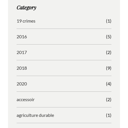
g
o
b
r
Category
r
o
l
e
a
k
e
s
19 crimes
(1)
m
s
2016
(5)
2017
(2)
2018
(9)
2020
(4)
accessoir
(2)
agriculture durable
(1)