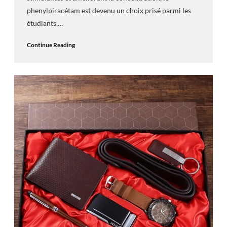
phenylpiracétam est devenu un choix prisé parmi les
étudiants,…
Continue Reading