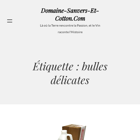
Aller
Domaine-Sanvers-Et-
au
Cotton.com
contenu
Se
Là où la Terre rencontre la Passion, et le Vin
raconte l'Histoire
Étiquette :
bulles
délicates