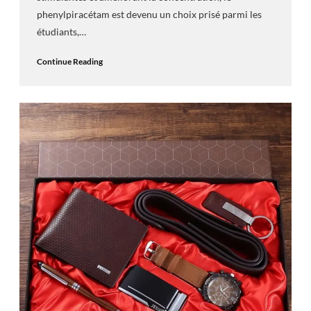
phenylpiracétam est devenu un choix prisé parmi les
étudiants,…
Continue Reading