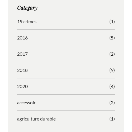
g
o
b
r
Category
r
o
l
e
a
k
e
s
19 crimes
(1)
m
s
2016
(5)
2017
(2)
2018
(9)
2020
(4)
accessoir
(2)
agriculture durable
(1)