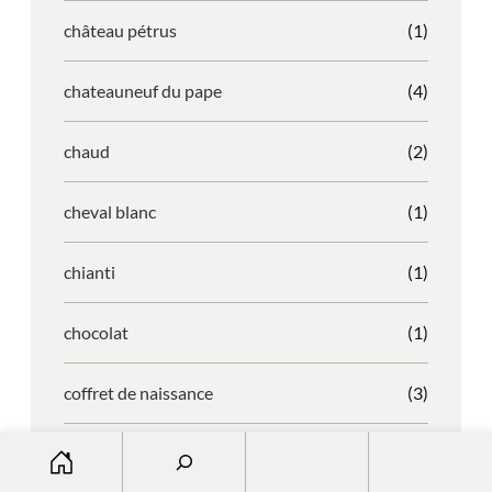
château pétrus
(1)
chateauneuf du pape
(4)
chaud
(2)
cheval blanc
(1)
chianti
(1)
chocolat
(1)
coffret de naissance
(3)
S
coffret naissance
(3)
e