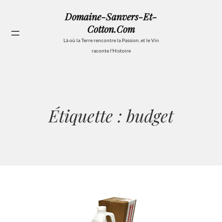
Aller
Domaine-Sanvers-Et-
au
Cotton.com
contenu
Se
Là où la Terre rencontre la Passion, et le Vin
raconte l'Histoire
Étiquette :
budget