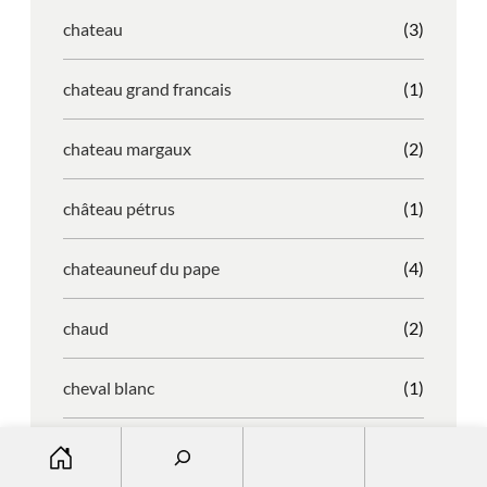
chateau
(3)
chateau grand francais
(1)
chateau margaux
(2)
château pétrus
(1)
chateauneuf du pape
(4)
chaud
(2)
cheval blanc
(1)
S
chianti
(1)
e