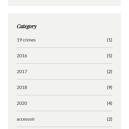
t
e
b
d
a
b
b
P
g
o
b
r
Category
r
o
l
e
a
k
e
s
19 crimes
(1)
m
s
2016
(5)
2017
(2)
2018
(9)
2020
(4)
accessoir
(2)