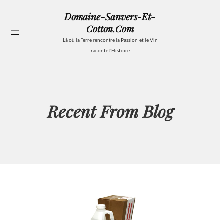
Aller
Domaine-Sanvers-Et-
au
Cotton.com
contenu
Se
Là où la Terre rencontre la Passion, et le Vin
raconte l'Histoire
Recent From Blog