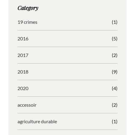
g
o
b
r
Category
r
o
l
e
a
k
e
s
19 crimes
(1)
m
s
2016
(5)
2017
(2)
2018
(9)
2020
(4)
accessoir
(2)
agriculture durable
(1)