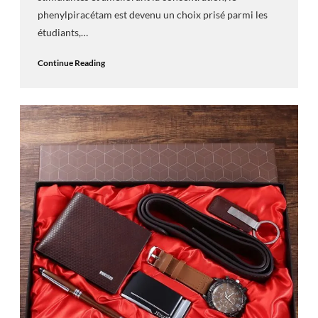
phenylpiracétam est devenu un choix prisé parmi les
étudiants,…
Continue Reading