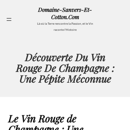
Aller
Domaine-Sanvers-Et-
au
Cotton.com
contenu
Se
Là où la Terre rencontre la Passion, et le Vin
raconte l'Histoire
Découverte Du Vin
Rouge De Champagne :
Une Pépite Méconnue
Le Vin Rouge de
Champagne : Une