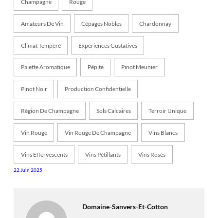
Champagne
Rouge
Amateurs De Vin
Cépages Nobles
Chardonnay
Climat Tempéré
Expériences Gustatives
Palette Aromatique
Pépite
Pinot Meunier
Pinot Noir
Production Confidentielle
Région De Champagne
Sols Calcaires
Terroir Unique
Vin Rouge
Vin Rouge De Champagne
Vins Blancs
Vins Effervescents
Vins Pétillants
Vins Rosés
22 Juin 2025
Domaine-Sanvers-Et-Cotton