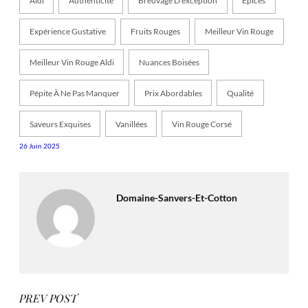
Aldi
Authenticité
Breuvage D’exception
Épices
Expérience Gustative
Fruits Rouges
Meilleur Vin Rouge
Meilleur Vin Rouge Aldi
Nuances Boisées
Pépite À Ne Pas Manquer
Prix Abordables
Qualité
Saveurs Exquises
Vanillées
Vin Rouge Corsé
26 Juin 2025
Domaine-Sanvers-Et-Cotton
PREV POST