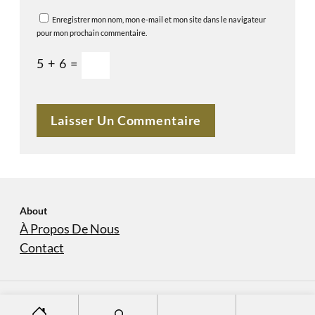
Enregistrer mon nom, mon e-mail et mon site dans le navigateur
pour mon prochain commentaire.
5
+
6
=
About
À Propos De Nous
Contact
S
À Propos De Nous
Contact
Copyright © 2023
domaine-sanvers-et-cotton.com