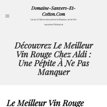
Aller
Domaine-Sanvers-Et-
au
Cotton.com
contenu
Se
Là où la Terre rencontre la Passion, et le Vin
raconte l'Histoire
Découvrez Le Meilleur
Vin Rouge Chez Aldi :
Une Pépite À Ne Pas
Manquer
Le Meilleur Vin Rouge