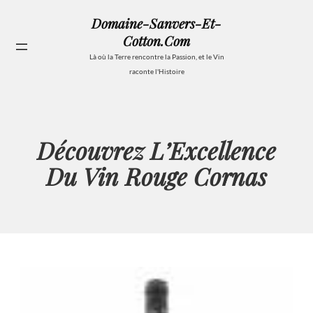
Aller
Domaine-Sanvers-Et-
au
Cotton.com
contenu
Se
Là où la Terre rencontre la Passion, et le Vin
raconte l'Histoire
Découvrez L’Excellence
Du Vin Rouge Cornas