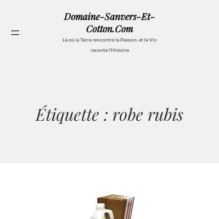
Aller
Domaine-Sanvers-Et-
au
Cotton.com
contenu
Se
Là où la Terre rencontre la Passion, et le Vin
raconte l'Histoire
Étiquette :
robe rubis