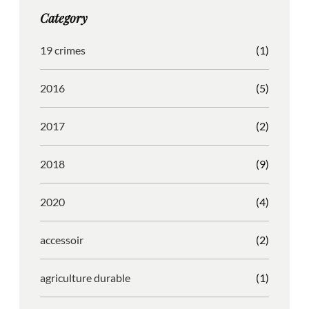
g
o
b
r
Category
r
o
l
e
a
k
e
s
19 crimes
(1)
m
s
2016
(5)
2017
(2)
2018
(9)
2020
(4)
accessoir
(2)
agriculture durable
(1)