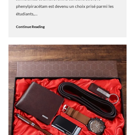
phenylpiracétam est devenu un choix prisé parmi les
étudiants,…
Continue Reading