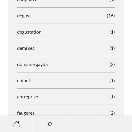
degust
(16)
degustation
(1)
demi sec
(1)
domaine gayda
(2)
enfant
(1)
entreprise
(1)
faugeres
(2)
S
e
faustino
(1)