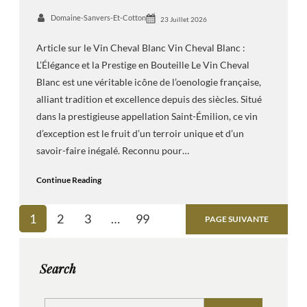
Domaine-Sanvers-Et-Cotton
23 Juillet 2026
Article sur le Vin Cheval Blanc Vin Cheval Blanc :
L’Élégance et la Prestige en Bouteille Le Vin Cheval
Blanc est une véritable icône de l’oenologie française,
alliant tradition et excellence depuis des siècles. Situé
dans la prestigieuse appellation Saint-Émilion, ce vin
d’exception est le fruit d’un terroir unique et d’un
savoir-faire inégalé. Reconnu pour…
Continue Reading
1
2
3
…
99
PAGE SUIVANTE
Search
S