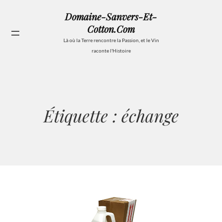
Aller
Domaine-Sanvers-Et-
au
Cotton.com
contenu
Se
Là où la Terre rencontre la Passion, et le Vin
raconte l'Histoire
Étiquette :
échange