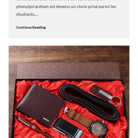
phenylpiracétam est devenu un choix prisé parmi les
étudiants,…
Continue Reading