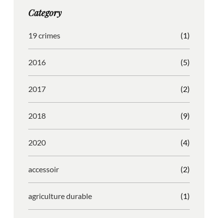
g
o
b
r
Category
r
o
l
e
a
k
e
s
19 crimes
(1)
m
s
2016
(5)
2017
(2)
2018
(9)
2020
(4)
accessoir
(2)
agriculture durable
(1)