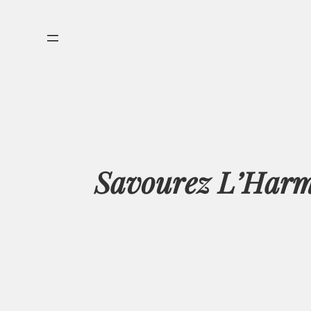
Aller
au
contenu
Savourez L’Harmo