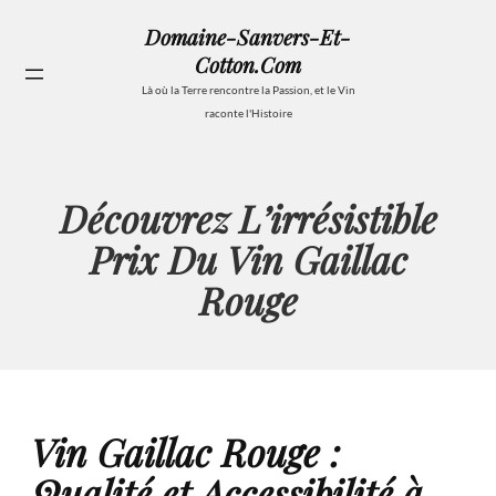
Aller
Domaine-Sanvers-Et-
au
Cotton.com
contenu
Se
Là où la Terre rencontre la Passion, et le Vin
raconte l'Histoire
Découvrez L’irrésistible
Prix Du Vin Gaillac
Rouge
Vin Gaillac Rouge :
Qualité et Accessibilité à