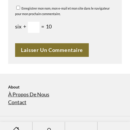
Enregistrer mon nom, mon e-mail et mon site dans le navigateur
pour mon prochain commentaire.
six
+
=
10
About
À Propos De Nous
Contact
S
À Propos De Nous
Contact
Copyright © 2023
domaine-sanvers-et-cotton.com