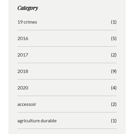
g
o
b
r
Category
r
o
l
e
a
k
e
s
19 crimes
(1)
m
s
2016
(5)
2017
(2)
2018
(9)
2020
(4)
accessoir
(2)
agriculture durable
(1)