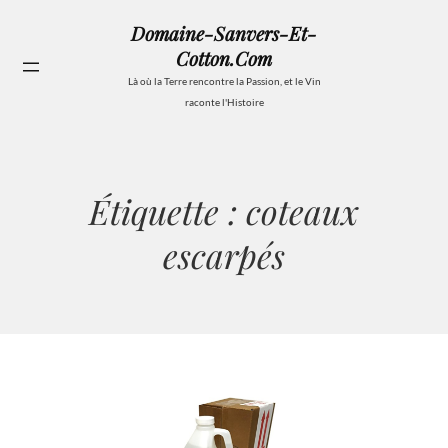
Aller
Domaine-Sanvers-Et-
au
Cotton.com
contenu
Se
Là où la Terre rencontre la Passion, et le Vin
raconte l'Histoire
Étiquette :
coteaux
escarpés