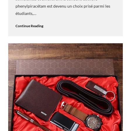
phenylpiracétam est devenu un choix prisé parmi les
étudiants,…
Continue Reading